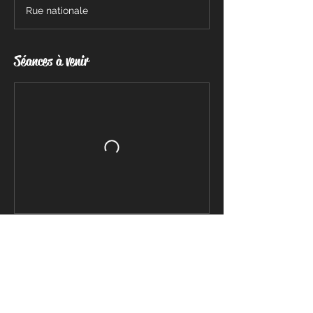
Rue nationale
Séances à venir
Coordonnées
3D Menuiserie, 191 Bis Rue nationale, Saint-
André-de-Cubzac, France